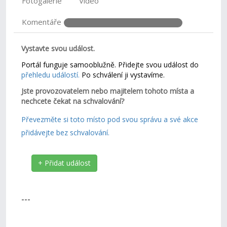
Fotogalerie
Video
Komentáře
Vystavte svou událost.
Portál funguje samooblužně. Přidejte svou událost do
přehledu událostí.
Po schválení ji vystavíme.
Jste provozovatelem nebo majitelem tohoto místa a
nechcete čekat na schvalování?
Převezměte si toto místo pod svou správu a své akce
přidávejte bez schvalování.
+ Přidat událost
---