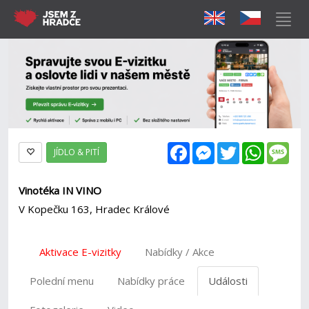
Facebook
Messenger
Twitter
WhatsAp
Mes
JÍDLO & PITÍ
Vinotéka IN VINO
V Kopečku 163, Hradec Králové
Aktivace E-vizitky
Nabídky / Akce
Polední menu
Nabídky práce
Události