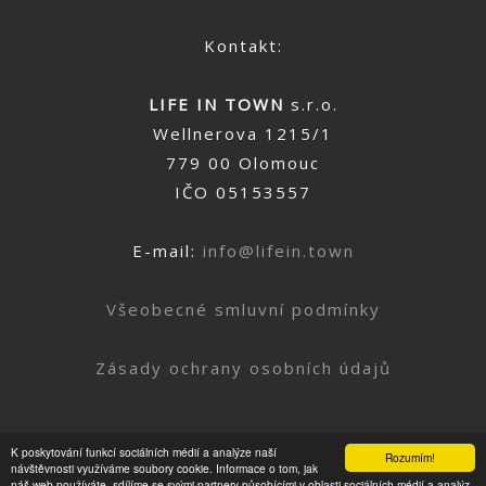
Kontakt:
LIFE IN TOWN
s.r.o.
Wellnerova 1215/1
779 00 Olomouc
IČO 05153557
E-mail:
info@lifein.town
Všeobecné smluvní podmínky
Zásady ochrany osobních údajů
K poskytování funkcí sociálních médií a analýze naší
Rozumím!
Nahoru
návštěvnosti využíváme soubory cookie. Informace o tom, jak
náš web používáte, sdílíme se svými partnery působícími v oblasti sociálních médií a analýz.