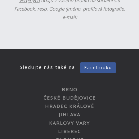
veřejných
údajů z Vašeho profilu na sociální síti
Facebook, resp. Google (jméno, profilová fotografie,
e-mail)
Sledujte nás také na
Facebooku
BRNO
ČESKÉ BUDĚJOVICE
HRADEC KRÁLOVÉ
JIHLAVA
KARLOVY VARY
LIBEREC