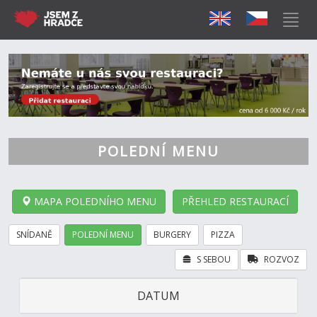
POLEDNÍ MENU
MAPA POLEDNÍHO MENU
PŘEHLED RESTAURACÍ
SNÍDANĚ
POLEDNÍ MENU
BURGERY
PIZZA
S SEBOU
ROZVOZ
DATUM