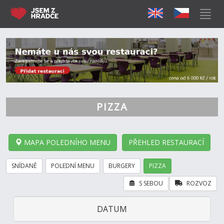
PIZZA
MAPA POLEDNÍHO MENU
PŘEHLED RESTAURACÍ
SNÍDANĚ
POLEDNÍ MENU
BURGERY
PIZZA
S SEBOU
ROZVOZ
DATUM