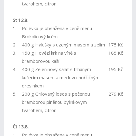
tvarohem, citron
St 12.8.
1.
Polévka je obsažena v ceně menu
Brokolicový krém
2.
400 g Halušky s uzeným masem a zelím
175 Kč
3.
150 g Hovězí krk na víně s
185 Kč
bramborovou kaší
4.
400 g Zeleninový salát s trhaným
195 Kč
kuřecím masem a medovo-hořčičným
dresinkem
5.
200 g Grilovaný losos s pečenou
279 Kč
bramborou plněnou bylinkovým
tvarohem, citron
Čt 13.8.
1.
Polévka je obsažena v ceně menu