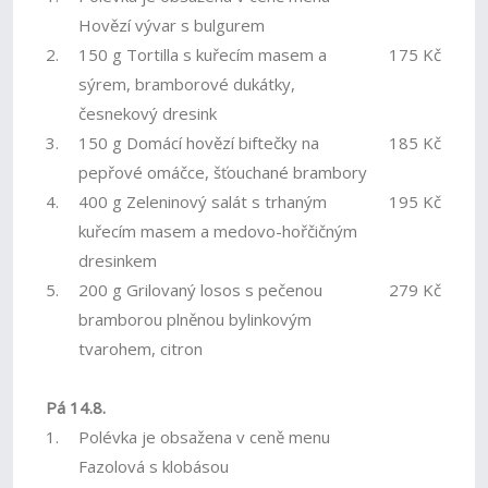
Hovězí vývar s bulgurem
2.
150 g Tortilla s kuřecím masem a
175 Kč
sýrem, bramborové dukátky,
česnekový dresink
3.
150 g Domácí hovězí biftečky na
185 Kč
pepřové omáčce, šťouchané brambory
4.
400 g Zeleninový salát s trhaným
195 Kč
kuřecím masem a medovo-hořčičným
dresinkem
5.
200 g Grilovaný losos s pečenou
279 Kč
bramborou plněnou bylinkovým
tvarohem, citron
Pá 14.8.
1.
Polévka je obsažena v ceně menu
Fazolová s klobásou