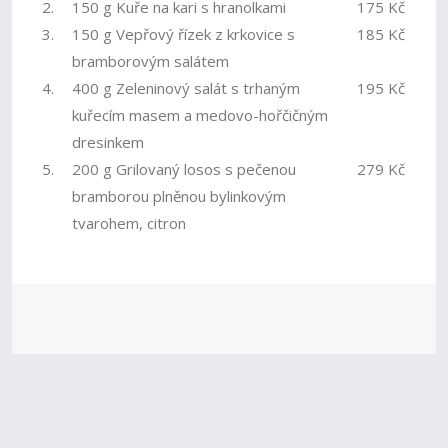
2.
150 g Kuře na kari s hranolkami
175 Kč
3.
150 g Vepřový řízek z krkovice s
185 Kč
bramborovým salátem
4.
400 g Zeleninový salát s trhaným
195 Kč
kuřecím masem a medovo-hořčičným
dresinkem
5.
200 g Grilovaný losos s pečenou
279 Kč
bramborou plněnou bylinkovým
tvarohem, citron