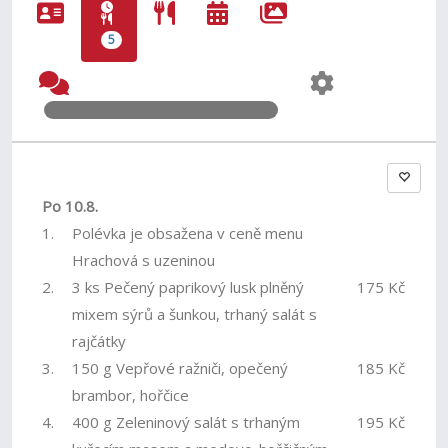
5
Po 10.8.
1.
Polévka je obsažena v ceně menu
Hrachová s uzeninou
2.
3 ks Pečený paprikový lusk plněný
175 Kč
mixem sýrů a šunkou, trhaný salát s
rajčátky
3.
150 g Vepřové ražniči, opečený
185 Kč
brambor, hořčice
4.
400 g Zeleninový salát s trhaným
195 Kč