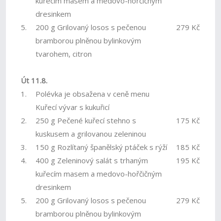
kuřecím masem a medovo-hořčičným
dresinkem
5.
200 g Grilovaný losos s pečenou
279 Kč
bramborou plněnou bylinkovým
tvarohem, citron
Út 11.8.
1.
Polévka je obsažena v ceně menu
Kuřecí vývar s kukuřicí
2.
250 g Pečené kuřecí stehno s
175 Kč
kuskusem a grilovanou zeleninou
3.
150 g Rozlítaný španělský ptáček s rýží
185 Kč
4.
400 g Zeleninový salát s trhaným
195 Kč
kuřecím masem a medovo-hořčičným
dresinkem
5.
200 g Grilovaný losos s pečenou
279 Kč
bramborou plněnou bylinkovým