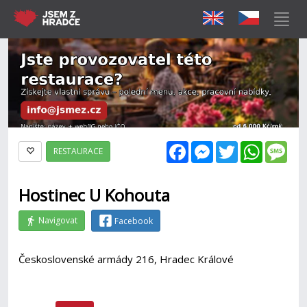
Facebook
Messenger
Twitter
WhatsAp
Mes
RESTAURACE
Hostinec U Kohouta
Navigovat
Facebook
Československé armády 216, Hradec Králové