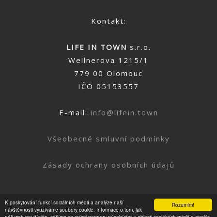
Kontakt:
LIFE IN TOWN
s.r.o.
Wellnerova 1215/1
779 00 Olomouc
IČO 05153557
E-mail:
info@lifein.town
Všeobecné smluvní podmínky
Zásady ochrany osobních údajů
K poskytování funkcí sociálních médií a analýze naší
Rozumím!
Nahoru
návštěvnosti využíváme soubory cookie. Informace o tom, jak
náš web používáte, sdílíme se svými partnery působícími v oblasti sociálních médií a analýz.