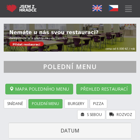
POLEDNÍ MENU
MAPA POLEDNÍHO MENU
PŘEHLED RESTAURACÍ
SNÍDANĚ
POLEDNÍ MENU
BURGERY
PIZZA
S SEBOU
ROZVOZ
DATUM