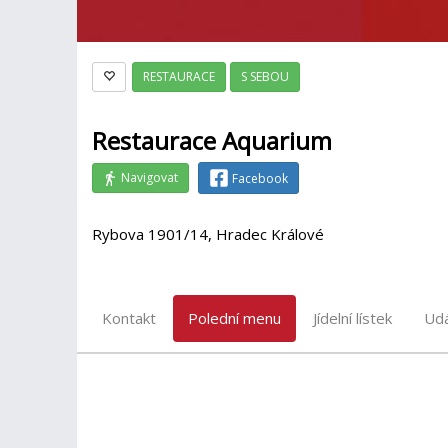
RESTAURACE
S SEBOU
Restaurace Aquarium
Navigovat
Facebook
Rybova 1901/14, Hradec Králové
Kontakt
Polední menu
Jídelní lístek
Udá