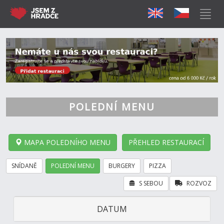
POLEDNÍ MENU
MAPA POLEDNÍHO MENU
PŘEHLED RESTAURACÍ
SNÍDANĚ
POLEDNÍ MENU
BURGERY
PIZZA
S SEBOU
ROZVOZ
DATUM