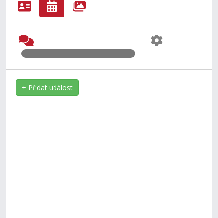
+ Přidat událost
---