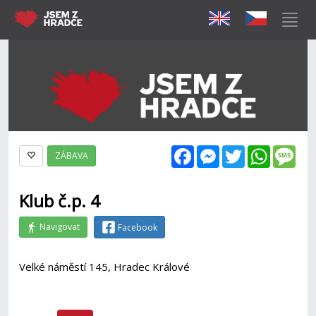
Facebook
Messenger
Twitter
WhatsAp
Mes
ZÁBAVA
Klub č.p. 4
Navigovat
Facebook
Velké náměstí 145, Hradec Králové