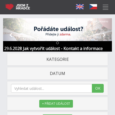
Předchozí
Další
Sponzorováno
29.6.2028 Jak vytvořit událost - Kontakt a informace
KATEGORIE
DATUM
OK
+ PŘIDAT UDÁLOST