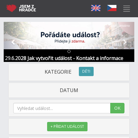
Předchozí
Další
Sponzorováno
29.6.2028 Jak vytvořit událost - Kontakt a informace
KATEGORIE
DĚTI
DATUM
OK
+ PŘIDAT UDÁLOST