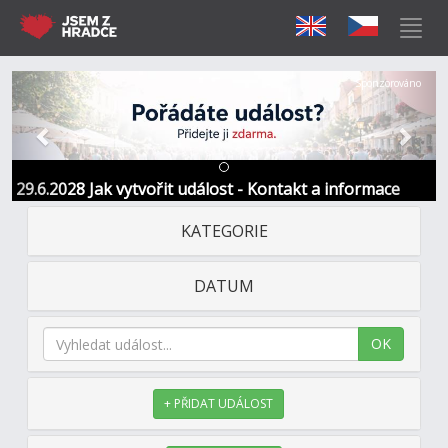
Předchozí
Další
Sponzorováno
29.6.2028 Jak vytvořit událost - Kontakt a informace
KATEGORIE
DATUM
OK
+ PŘIDAT UDÁLOST