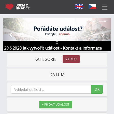
Předchozí
Další
Sponzorováno
29.6.2028 Jak vytvořit událost - Kontakt a informace
KATEGORIE
V OKOLÍ
DATUM
OK
+ PŘIDAT UDÁLOST