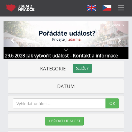
Předchozí
Další
Sponzorováno
29.6.2028 Jak vytvořit událost - Kontakt a informace
KATEGORIE
SLUŽBY
DATUM
OK
+ PŘIDAT UDÁLOST