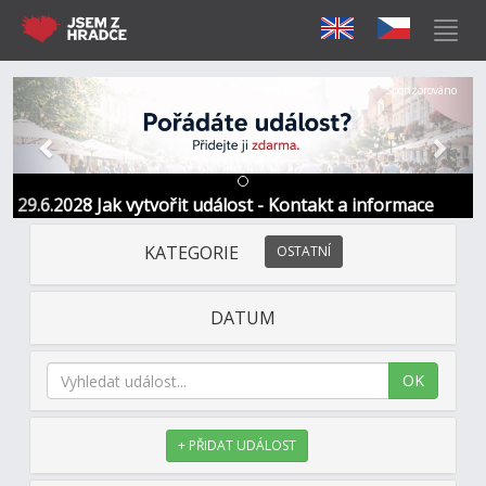
Předchozí
Další
Sponzorováno
29.6.2028 Jak vytvořit událost - Kontakt a informace
KATEGORIE
OSTATNÍ
DATUM
OK
+ PŘIDAT UDÁLOST