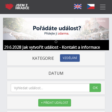
Předchozí
Další
Sponzorováno
29.6.2028 Jak vytvořit událost - Kontakt a informace
KATEGORIE
VZDĚLÁNÍ
DATUM
OK
+ PŘIDAT UDÁLOST