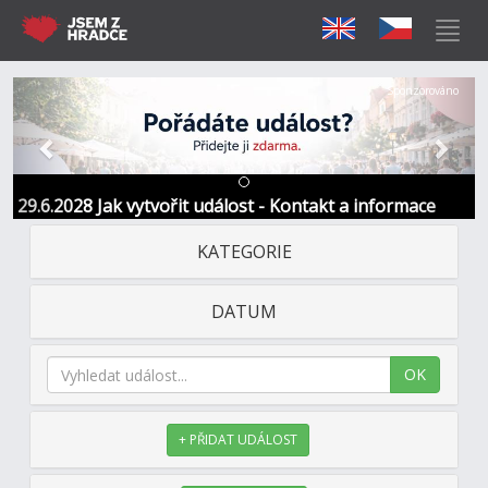
Předchozí
Další
Sponzorováno
29.6.2028 Jak vytvořit událost - Kontakt a informace
KATEGORIE
DATUM
OK
+ PŘIDAT UDÁLOST