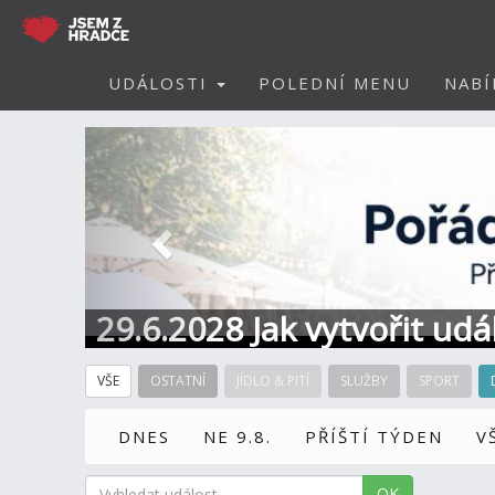
UDÁLOSTI
POLEDNÍ MENU
NABÍ
Předchozí
29.6.2028 Jak vytvořit ud
VŠE
OSTATNÍ
JÍDLO & PITÍ
SLUŽBY
SPORT
DNES
NE 9.8.
PŘÍŠTÍ TÝDEN
V
OK