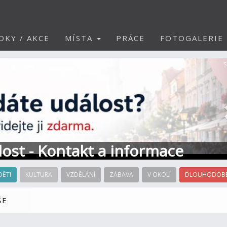
DKY / AKCE
MÍSTA
PRÁCE
FOTOGALERIE
S
álost - Kontakt a informace
DĚTI
KULTURA
VZDĚLÁNÍ
ZÁBAVA
V OKOLÍ
DLOUHODOBÉ
ŠE