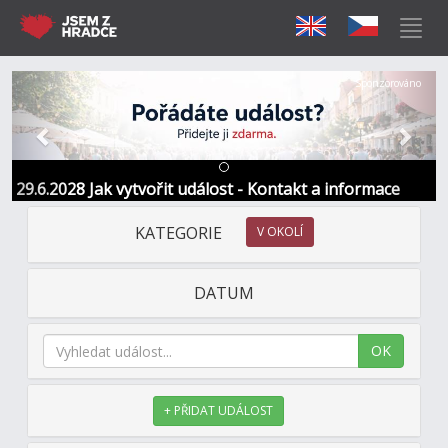
Předchozí
Další
Sponzorováno
29.6.2028 Jak vytvořit událost - Kontakt a informace
KATEGORIE
V OKOLÍ
DATUM
OK
+ PŘIDAT UDÁLOST