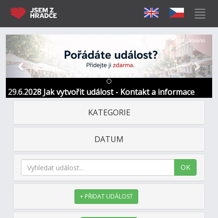
Předchozí
Další
Sponzorováno
29.6.2028 Jak vytvořit událost - Kontakt a informace
KATEGORIE
DATUM
OK
+ PŘIDAT UDÁLOST