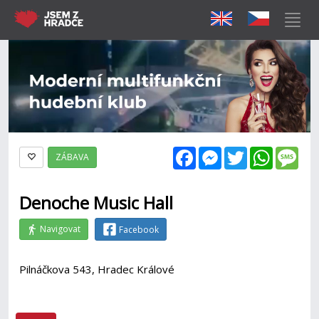
Facebook
Messenger
Twitter
WhatsAp
Mes
ZÁBAVA
Denoche Music Hall
Navigovat
Facebook
Pilnáčkova 543, Hradec Králové