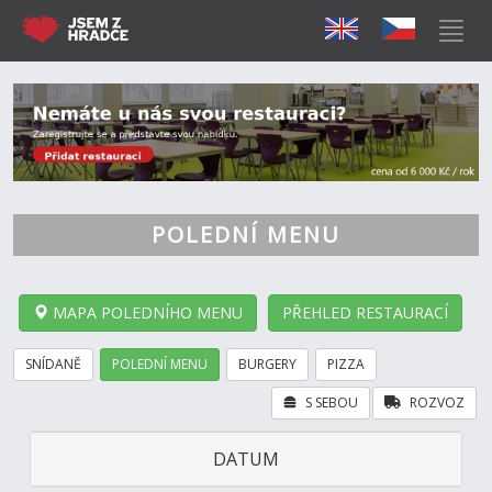
POLEDNÍ MENU
MAPA POLEDNÍHO MENU
PŘEHLED RESTAURACÍ
SNÍDANĚ
POLEDNÍ MENU
BURGERY
PIZZA
S SEBOU
ROZVOZ
DATUM