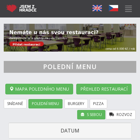
POLEDNÍ MENU
MAPA POLEDNÍHO MENU
PŘEHLED RESTAURACÍ
SNÍDANĚ
POLEDNÍ MENU
BURGERY
PIZZA
S SEBOU
ROZVOZ
DATUM