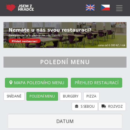
POLEDNÍ MENU
MAPA POLEDNÍHO MENU
PŘEHLED RESTAURACÍ
SNÍDANĚ
POLEDNÍ MENU
BURGERY
PIZZA
S SEBOU
ROZVOZ
DATUM