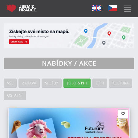
NABÍDKY / AKCE
VŠE
ZÁBAVA
SLUŽBY
JÍDLO & PITÍ
DĚTI
KULTURA
OSTATNÍ