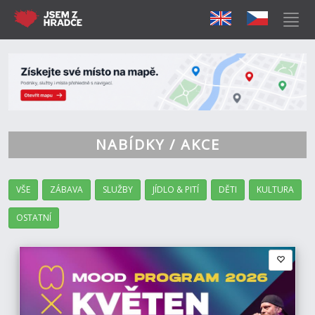
NABÍDKY / AKCE
VŠE
ZÁBAVA
SLUŽBY
JÍDLO & PITÍ
DĚTI
KULTURA
OSTATNÍ