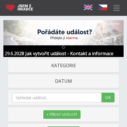
Předchozí
Další
Sponzorováno
29.6.2028 Jak vytvořit událost - Kontakt a informace
KATEGORIE
DATUM
OK
+ PŘIDAT UDÁLOST