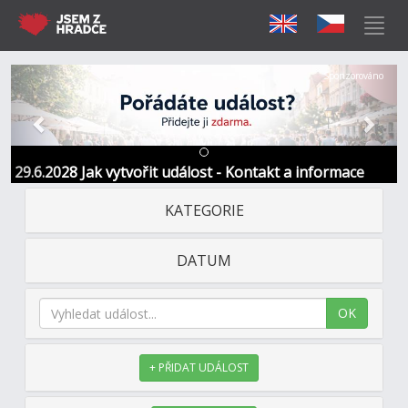
Předchozí
Další
Sponzorováno
29.6.2028 Jak vytvořit událost - Kontakt a informace
KATEGORIE
DATUM
OK
+ PŘIDAT UDÁLOST