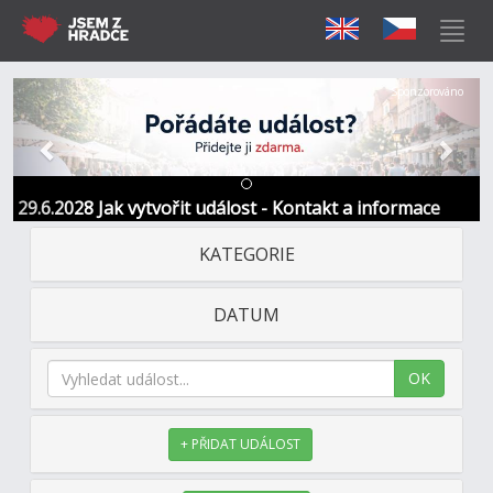
Předchozí
Další
Sponzorováno
29.6.2028 Jak vytvořit událost - Kontakt a informace
KATEGORIE
DATUM
OK
+ PŘIDAT UDÁLOST