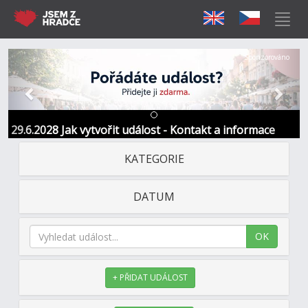
Předchozí
Další
Sponzorováno
29.6.2028 Jak vytvořit událost - Kontakt a informace
KATEGORIE
DATUM
OK
+ PŘIDAT UDÁLOST