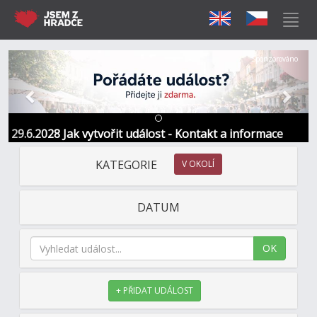
Předchozí
Další
Sponzorováno
29.6.2028 Jak vytvořit událost - Kontakt a informace
KATEGORIE
V OKOLÍ
DATUM
OK
+ PŘIDAT UDÁLOST