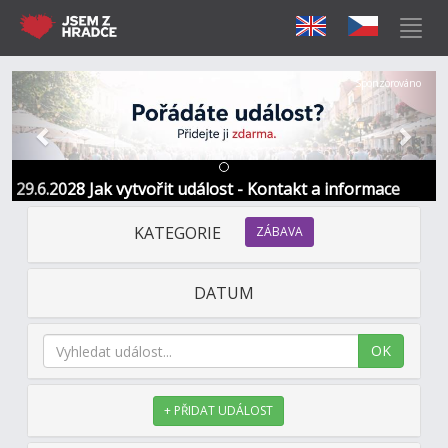
Předchozí
Další
Sponzorováno
29.6.2028 Jak vytvořit událost - Kontakt a informace
KATEGORIE
ZÁBAVA
DATUM
OK
+ PŘIDAT UDÁLOST