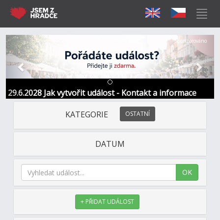
Předchozí
Další
Sponzorováno
29.6.2028 Jak vytvořit událost - Kontakt a informace
KATEGORIE
OSTATNÍ
DATUM
OK
+ PŘIDAT UDÁLOST