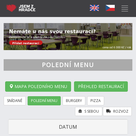
POLEDNÍ MENU
MAPA POLEDNÍHO MENU
PŘEHLED RESTAURACÍ
SNÍDANĚ
POLEDNÍ MENU
BURGERY
PIZZA
S SEBOU
ROZVOZ
DATUM