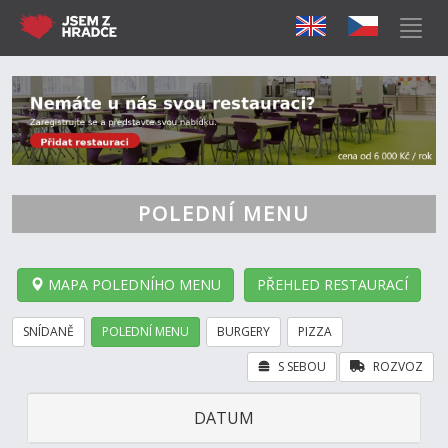
POLEDNÍ MENU
MAPA POLEDNÍHO MENU
PŘEHLED RESTAURACÍ
SNÍDANĚ
POLEDNÍ MENU
BURGERY
PIZZA
S SEBOU
ROZVOZ
DATUM