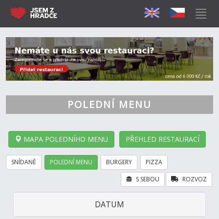
POLEDNÍ MENU
MAPA POLEDNÍHO MENU
PŘEHLED RESTAURACÍ
SNÍDANĚ
POLEDNÍ MENU
BURGERY
PIZZA
S SEBOU
ROZVOZ
DATUM