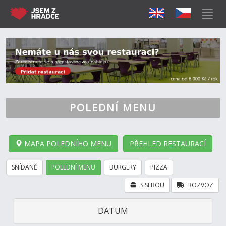
POLEDNÍ MENU
MAPA POLEDNÍHO MENU
PŘEHLED RESTAURACÍ
SNÍDANĚ
POLEDNÍ MENU
BURGERY
PIZZA
S SEBOU
ROZVOZ
DATUM