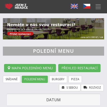
POLEDNÍ MENU
MAPA POLEDNÍHO MENU
PŘEHLED RESTAURACÍ
SNÍDANĚ
POLEDNÍ MENU
BURGERY
PIZZA
S SEBOU
ROZVOZ
DATUM