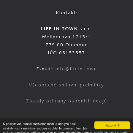
Kontakt:
LIFE IN TOWN
s.r.o.
Wellnerova 1215/1
779 00 Olomouc
IČO 05153557
E-mail:
info@lifein.town
Všeobecné smluvní podmínky
Zásady ochrany osobních údajů
K poskytování funkcí sociálních médií a analýze naší
Rozumím!
Nahoru
návštěvnosti využíváme soubory cookie. Informace o tom, jak
náš web používáte, sdílíme se svými partnery působícími v oblasti sociálních médií a analýz.