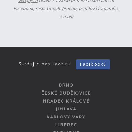
veřejných
údajů z Vašeho profilu na sociální síti
Facebook, resp. Google (jméno, profilová fotografie,
e-mail)
Sledujte nás také na
Facebooku
BRNO
ČESKÉ BUDĚJOVICE
HRADEC KRÁLOVÉ
JIHLAVA
KARLOVY VARY
LIBEREC