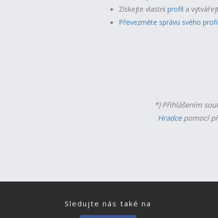
Získejte vlastní
profil
a v
ytvářej
Převezměte správu svého profi
*) Přihlášením sou
Hradce
pomocí př
Sledujte nás také na