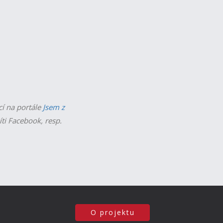
cí na portále
Jsem z
íti Facebook, resp.
O projektu