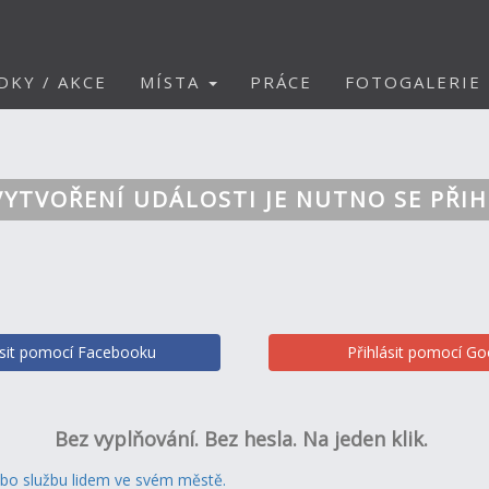
DKY / AKCE
MÍSTA
PRÁCE
FOTOGALERIE
VYTVOŘENÍ UDÁLOSTI JE NUTNO SE PŘIH
ásit pomocí Facebooku
Přihlásit pomocí Go
Bez vyplňování. Bez hesla. Na jeden klik.
ebo službu lidem ve svém městě.