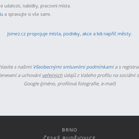
te udalosti, nabídky, pracovní místa.
lu
a spravujte si vše sami.
Jsmez.cz propojuje místa, podniky, akce a lidi napříč městy.
hlasíte s našimi
Všeobecnými smluvními podmínkami
a s registra
enesení a uchování
veřejných
údajů z Vašeho profilu na sociální s
Google (jméno, profilová fotografie, e-mail)
BRNO
ČESKÉ BUDĚJOVICE