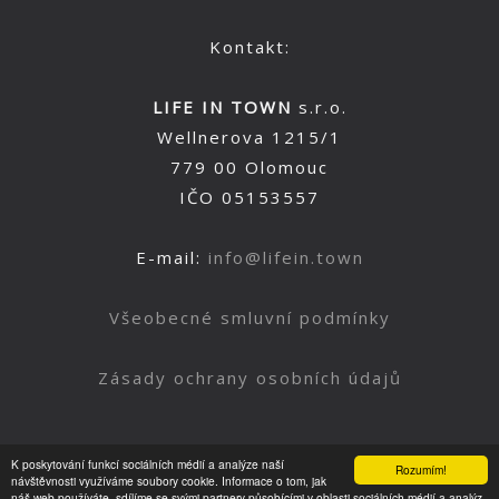
Kontakt:
LIFE IN TOWN
s.r.o.
Wellnerova 1215/1
779 00 Olomouc
IČO 05153557
E-mail:
info@lifein.town
Všeobecné smluvní podmínky
Zásady ochrany osobních údajů
K poskytování funkcí sociálních médií a analýze naší
Rozumím!
Nahoru
návštěvnosti využíváme soubory cookie. Informace o tom, jak
náš web používáte, sdílíme se svými partnery působícími v oblasti sociálních médií a analýz.