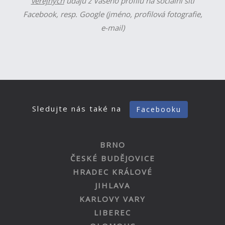
veřejných
údajů z Vašeho profilu na sociální síti
Facebook, resp. Google (jméno, profilová fotografie,
e-mail)
Sledujte nás také na
Facebooku
BRNO
ČESKÉ BUDĚJOVICE
HRADEC KRÁLOVÉ
JIHLAVA
KARLOVY VARY
LIBEREC