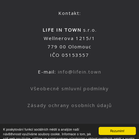
Kontakt:
LIFE IN TOWN
s.r.o.
Wellnerova 1215/1
779 00 Olomouc
IČO 05153557
E-mail:
info@lifein.town
Všeobecné smluvní podmínky
Zásady ochrany osobních údajů
K poskytování funkcí sociálních médií a analýze naší
Rozumím!
Nahoru
návštěvnosti využíváme soubory cookie. Informace o tom, jak
náš web používáte, sdílíme se svými partnery působícími v oblasti sociálních médií a analýz.