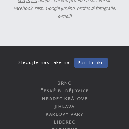
veřejných
údajů z Vašeho profilu na sociální síti
Facebook, resp. Google (jméno, profilová fotografie,
e-mail)
Sledujte nás také na
Facebooku
BRNO
ČESKÉ BUDĚJOVICE
HRADEC KRÁLOVÉ
JIHLAVA
KARLOVY VARY
LIBEREC