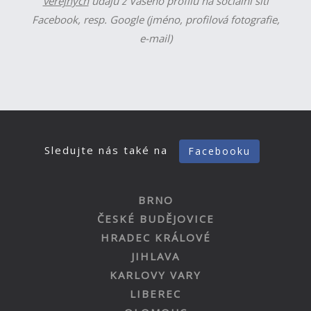
veřejných
údajů z Vašeho profilu na sociální síti
Facebook, resp. Google (jméno, profilová fotografie,
e-mail)
Sledujte nás také na
Facebooku
BRNO
ČESKÉ BUDĚJOVICE
HRADEC KRÁLOVÉ
JIHLAVA
KARLOVY VARY
LIBEREC