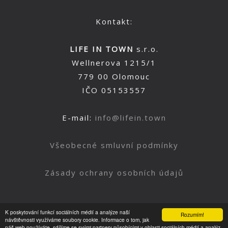
Kontakt:
LIFE IN TOWN
s.r.o.
Wellnerova 1215/1
779 00 Olomouc
IČO 05153557
E-mail:
info@lifein.town
Všeobecné smluvní podmínky
Zásady ochrany osobních údajů
K poskytování funkcí sociálních médií a analýze naší
Rozumím!
Nahoru
návštěvnosti využíváme soubory cookie. Informace o tom, jak
náš web používáte, sdílíme se svými partnery působícími v oblasti sociálních médií a analýz.