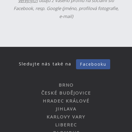
veřejných
údajů z Vašeho profilu na sociální síti
Facebook, resp. Google (jméno, profilová fotografie,
e-mail)
Sledujte nás také na
Facebooku
BRNO
ČESKÉ BUDĚJOVICE
HRADEC KRÁLOVÉ
JIHLAVA
KARLOVY VARY
LIBEREC