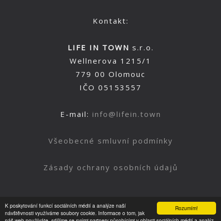
Kontakt:
LIFE IN TOWN
s.r.o.
Wellnerova 1215/1
779 00 Olomouc
IČO 05153557
E-mail:
info@lifein.town
Všeobecné smluvní podmínky
Zásady ochrany osobních údajů
K poskytování funkcí sociálních médií a analýze naší
Rozumím!
Nahoru
návštěvnosti využíváme soubory cookie. Informace o tom, jak
náš web používáte, sdílíme se svými partnery působícími v oblasti sociálních médií a analýz.