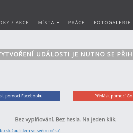
DKY / AKCE
MÍSTA
PRÁCE
FOTOGALERIE
VYTVOŘENÍ UDÁLOSTI JE NUTNO SE PŘIH
ásit pomocí Facebooku
Přihlásit pomocí Go
Bez vyplňování. Bez hesla. Na jeden klik.
ebo službu lidem ve svém městě.