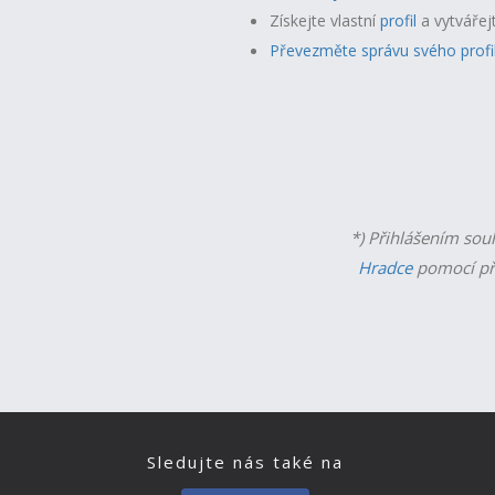
Získejte vlastní
profil
a v
ytvářej
Převezměte správu svého profi
*) Přihlášením sou
Hradce
pomocí př
Sledujte nás také na