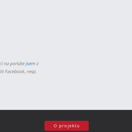
cí na portále
Jsem z
íti Facebook, resp.
O projektu