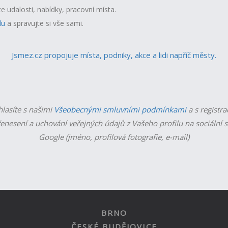
te udalosti, nabídky, pracovní místa.
lu
a spravujte si vše sami.
Jsmez.cz propojuje místa, podniky, akce a lidi napříč městy.
hlasíte s našimi
Všeobecnými smluvními podmínkami
a s registra
enesení a uchování
veřejných
údajů z Vašeho profilu na sociální s
Google (jméno, profilová fotografie, e-mail)
BRNO
ČESKÉ BUDĚJOVICE