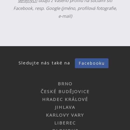
veřejných
údajů z Vašeho profilu na sociální síti
Facebook, resp. Google (jméno, profilová fotografie,
e-mail)
Sledujte nás také na
Facebooku
BRNO
ČESKÉ BUDĚJOVICE
HRADEC KRÁLOVÉ
JIHLAVA
KARLOVY VARY
LIBEREC