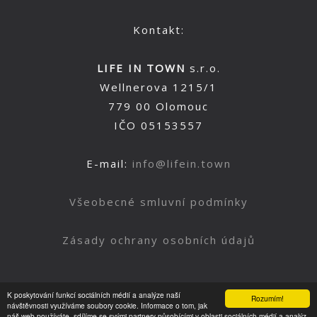
Kontakt:
LIFE IN TOWN
s.r.o.
Wellnerova 1215/1
779 00 Olomouc
IČO 05153557
E-mail:
info@lifein.town
Všeobecné smluvní podmínky
Zásady ochrany osobních údajů
K poskytování funkcí sociálních médií a analýze naší
Rozumím!
Nahoru
návštěvnosti využíváme soubory cookie. Informace o tom, jak
náš web používáte, sdílíme se svými partnery působícími v oblasti sociálních médií a analýz.