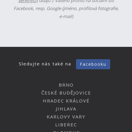
veřejných
údajů z Vašeho profilu na sociální síti
Facebook, resp. Google (jméno, profilová fotografie,
e-mail)
Sledujte nás také na
Facebooku
BRNO
ČESKÉ BUDĚJOVICE
HRADEC KRÁLOVÉ
JIHLAVA
KARLOVY VARY
LIBEREC