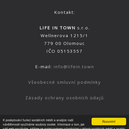
Kontakt:
LIFE IN TOWN
s.r.o.
Wellnerova 1215/1
779 00 Olomouc
IČO 05153557
E-mail:
info@lifein.town
Všeobecné smluvní podmínky
Zásady ochrany osobních údajů
K poskytování funkcí sociálních médií a analýze naší
Rozumím!
Nahoru
návštěvnosti využíváme soubory cookie. Informace o tom, jak
náš web používáte, sdílíme se svými partnery působícími v oblasti sociálních médií a analýz.