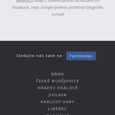
veřejných
údajů z Vašeho profilu na sociální síti
Facebook, resp. Google (jméno, profilová fotografie,
e-mail)
Sledujte nás také na
Facebooku
BRNO
ČESKÉ BUDĚJOVICE
HRADEC KRÁLOVÉ
JIHLAVA
KARLOVY VARY
LIBEREC