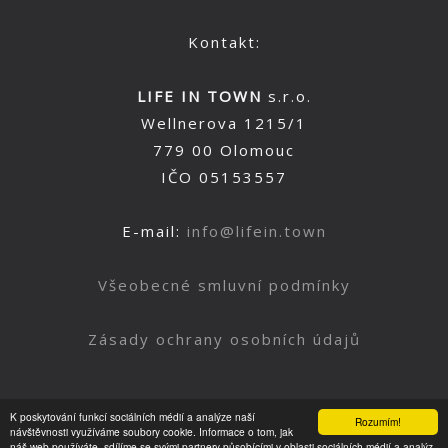
Kontakt:
LIFE IN TOWN
s.r.o.
Wellnerova 1215/1
779 00 Olomouc
IČO 05153557
E-mail:
info@lifein.town
Všeobecné smluvní podmínky
Zásady ochrany osobních údajů
K poskytování funkcí sociálních médií a analýze naší
Rozumím!
Nahoru
návštěvnosti využíváme soubory cookie. Informace o tom, jak
náš web používáte, sdílíme se svými partnery působícími v oblasti sociálních médií a analýz.