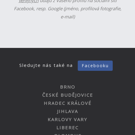
veřejných
údajů z Vašeho profilu na sociální síti
Facebook, resp. Google (jméno, profilová fotografie,
e-mail)
Sledujte nás také na
Facebooku
BRNO
ČESKÉ BUDĚJOVICE
HRADEC KRÁLOVÉ
JIHLAVA
KARLOVY VARY
LIBEREC