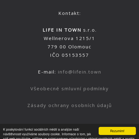
Kontakt:
LIFE IN TOWN
s.r.o.
Wellnerova 1215/1
779 00 Olomouc
IČO 05153557
E-mail:
info@lifein.town
Všeobecné smluvní podmínky
Zásady ochrany osobních údajů
K poskytování funkcí sociálních médií a analýze naší
Rozumím!
Nahoru
návštěvnosti využíváme soubory cookie. Informace o tom, jak
náš web používáte, sdílíme se svými partnery působícími v oblasti sociálních médií a analýz.