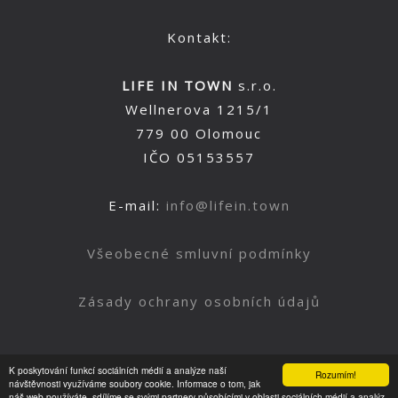
Kontakt:
LIFE IN TOWN
s.r.o.
Wellnerova 1215/1
779 00 Olomouc
IČO 05153557
E-mail:
info@lifein.town
Všeobecné smluvní podmínky
Zásady ochrany osobních údajů
K poskytování funkcí sociálních médií a analýze naší
Rozumím!
Nahoru
návštěvnosti využíváme soubory cookie. Informace o tom, jak
náš web používáte, sdílíme se svými partnery působícími v oblasti sociálních médií a analýz.