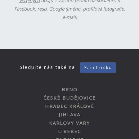
veřejných
údajů z Vašeho profilu na sociální síti
Facebook, resp. Google (jméno, profilová fotografie,
e-mail)
Sledujte nás také na
Facebooku
BRNO
ČESKÉ BUDĚJOVICE
HRADEC KRÁLOVÉ
JIHLAVA
KARLOVY VARY
LIBEREC